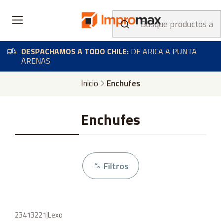
DESPACHAMOS A TODO CHILE:
DE ARICA A PUNTA
ARENAS
Inicio
Enchufes
Enchufes
Filtros
23413221
|
Lexo