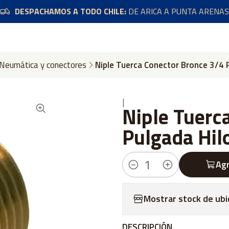
DESPACHAMOS A TODO CHILE:
DE ARICA A PUNTA ARENAS
Neumática y conectores
Niple Tuerca Conector Bronce 3/4 
|
Niple Tuerc
Pulgada Hil
Agr
Cantidad
Mostrar stock de ubi
DESCRIPCIÓN