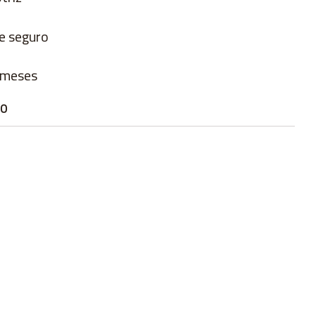
te seguro
6 meses
TO