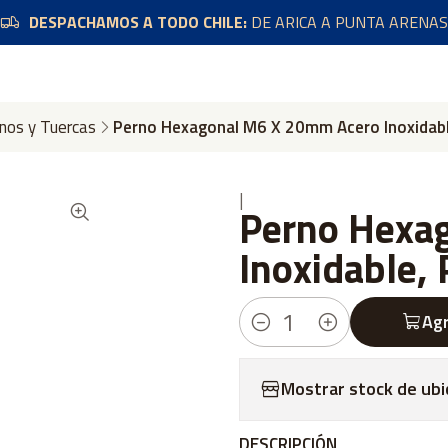
DESPACHAMOS A TODO CHILE:
DE ARICA A PUNTA ARENAS
nos y Tuercas
Perno Hexagonal M6 X 20mm Acero Inoxidabl
|
Perno Hexa
Inoxidable,
Agr
Cantidad
Mostrar stock de ubi
DESCRIPCIÓN