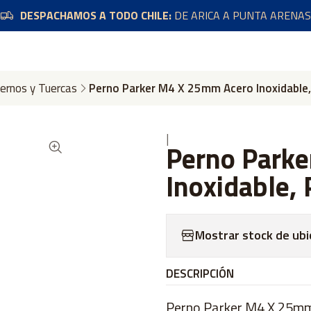
DESPACHAMOS A TODO CHILE:
DE ARICA A PUNTA ARENAS
ernos y Tuercas
Perno Parker M4 X 25mm Acero Inoxidable
|
Perno Park
Inoxidable,
Mostrar stock de ubi
DESCRIPCIÓN
Perno Parker M4 X 25mm