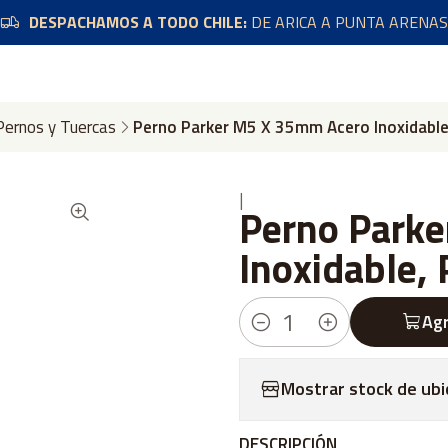
DESPACHAMOS A TODO CHILE:
DE ARICA A PUNTA ARENAS
Pernos y Tuercas
Perno Parker M5 X 35mm Acero Inoxidable
|
Perno Park
Inoxidable,
Agr
Cantidad
Mostrar stock de ubi
DESCRIPCIÓN