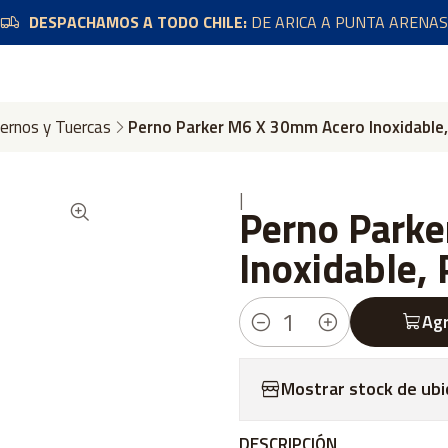
DESPACHAMOS A TODO CHILE:
DE ARICA A PUNTA ARENAS
ernos y Tuercas
Perno Parker M6 X 30mm Acero Inoxidable
|
Perno Park
Inoxidable,
Agr
Cantidad
Mostrar stock de ubi
DESCRIPCIÓN