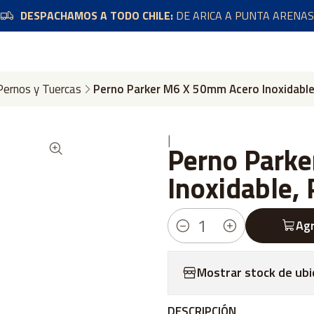
DESPACHAMOS A TODO CHILE:
DE ARICA A PUNTA ARENAS
Pernos y Tuercas
Perno Parker M6 X 50mm Acero Inoxidable
|
Perno Park
Inoxidable,
Agr
Cantidad
Mostrar stock de ubi
DESCRIPCIÓN