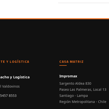
TE Y LOGÍSTICA
CASA MATRIZ
Impromax
acho y Logística
Sargento Aldea 830
l Valdovinos
Paseo Las Palmeras, Local 13
 5457 8553
Santiago - Lampa
Región Metropolitana - Chile