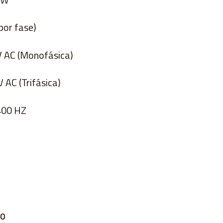
(por fase)
V AC (Monofásica)
V AC (Trifásica)
 400 HZ
TO