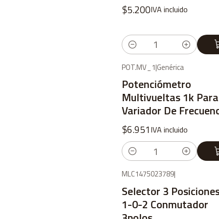
$5.200
IVA incluido
Cantidad
POT.MV_1
|
Genérica
Potenciómetro
Multivueltas 1k Para
Variador De Frecuen
$6.951
IVA incluido
Cantidad
MLC1475023789
|
Selector 3 Posicione
1-0-2 Conmutador
3polos