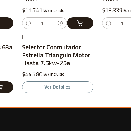
$11.741
$13.339
IVA incluido
IVA 
Cantidad
Cantidad
|
No disponible
s 63a
Selector Conmutador
Estrella Triangulo Motor
Hasta 7.5kw-25a
$44.780
IVA incluido
Ver Detalles