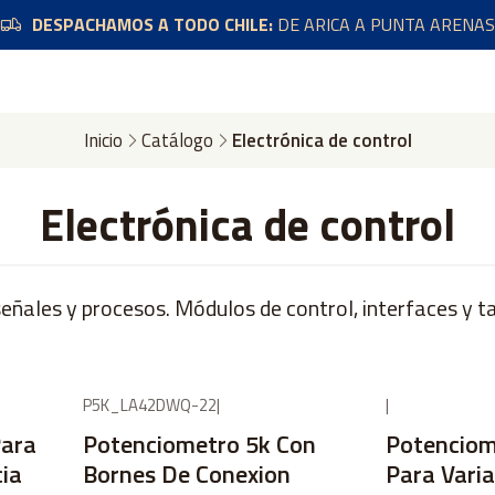
DESPACHAMOS A TODO CHILE:
DE ARICA A PUNTA ARENAS
Inicio
Catálogo
Electrónica de control
Electrónica de control
señales y procesos. Módulos de control, interfaces y t
P5K_LA42DWQ-22
|
|
No disponible
Para
Potenciometro 5k Con
Potenciom
cia
Bornes De Conexion
Para Vari