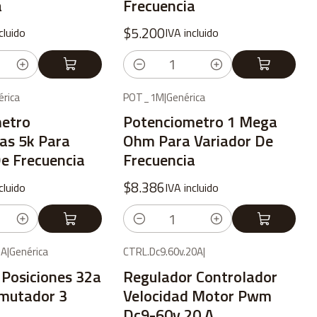
a
Frecuencia
$5.200
cluido
IVA incluido
Cantidad
rica
POT_1M
|
Genérica
etro
Potenciometro 1 Mega
as 5k Para
Ohm Para Variador De
De Frecuencia
Frecuencia
$8.386
cluido
IVA incluido
Cantidad
2A
|
Genérica
CTRL.Dc9.60v.20A
|
 Posiciones 32a
Regulador Controlador
mutador 3
Velocidad Motor Pwm
Dc9-60v 20 A