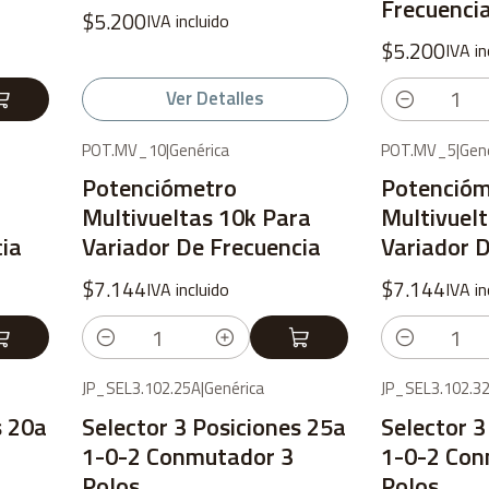
Frecuenci
$5.200
IVA incluido
$5.200
IVA in
Ver Detalles
Cantidad
POT.MV_10
|
Genérica
POT.MV_5
|
Gené
Potenciómetro
Potencióm
Multivueltas 10k Para
Multivuelt
cia
Variador De Frecuencia
Variador 
$7.144
$7.144
IVA incluido
IVA in
Cantidad
Cantidad
JP_SEL3.102.25A
|
Genérica
JP_SEL3.102.3
s 20a
Selector 3 Posiciones 25a
Selector 3
1-0-2 Conmutador 3
1-0-2 Con
Polos
Polos