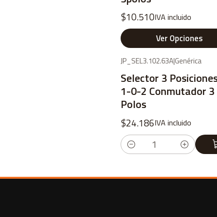
$10.510
IVA incluido
Ver Opciones
JP_SEL3.102.63A
|
Genérica
Selector 3 Posicione
1-0-2 Conmutador 3
Polos
$24.186
IVA incluido
Cantidad