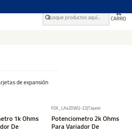
CARRO
arjetas de expansión
P2K_LA42DWQ-22
|
Tayeei
etro 1k Ohms
Potenciometro 2k Ohms
ador De
Para Variador De